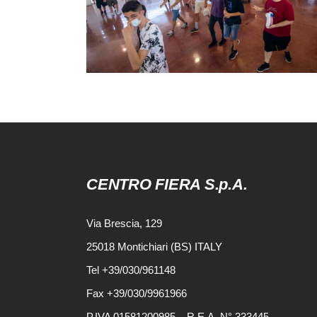
CENTRO FIERA S.p.A.
Via Brescia, 129
25018 Montichiari (BS) ITALY
Tel +39/030/961148
Fax +39/030/9961966
P.IVA 01581200985 – R.E.A. N° 333445