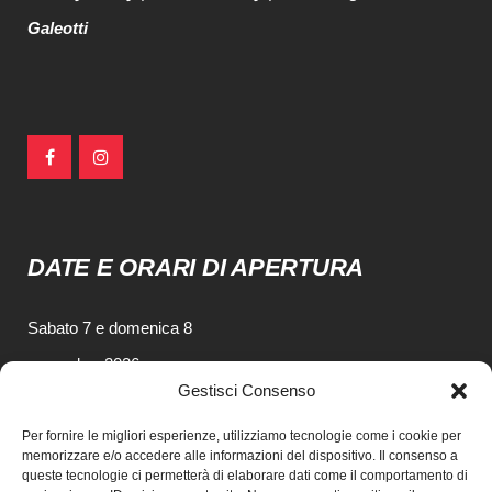
Galeotti
DATE E ORARI DI APERTURA
Sabato 7 e domenica 8
novembre 2026
Gestisci Consenso
dalle 10.00 alle 19.00
Per fornire le migliori esperienze, utilizziamo tecnologie come i cookie per
memorizzare e/o accedere alle informazioni del dispositivo. Il consenso a
queste tecnologie ci permetterà di elaborare dati come il comportamento di