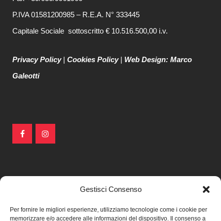
P.IVA 01581200985 – R.E.A. N° 333445
Capitale Sociale sottoscritto € 10.516.500,00 i.v.
Privacy Policy
|
Cookies Policy
|
Web Design: Marco
Galeotti
DATE E ORARI DI APERTURA
Gestisci Consenso
Per fornire le migliori esperienze, utilizziamo tecnologie come i cookie per
Sabato 7 e domenica 8
memorizzare e/o accedere alle informazioni del dispositivo. Il consenso a